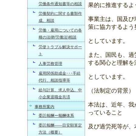
労働条件通知書等の相談
果的に推進するよ
労働契約に関する書類作
事業主は、国及び
成、相談
策に協力するよう
労働・雇用についての各
種の法律(労働法)相談
としています。
労使トラブル解決サポー
ト
また、国民も、過
する関心と理解を
人事労務管理
雇用関係助成金･･･手続
としています。
代行、相談指導等
（法制定の背景）
給与計算、求人申込、中
小企業退職金共済
本法は、近年、我
事務所案内
っていること
委託報酬ー報酬体系
委託報酬――目安額算定
及び過労死等が、
方法（概要）