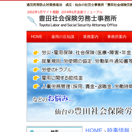
過労死等防止対策推進法 成立 - 仙台の社労士事務所「豊田社会保険労
HOME
雇用の豆知識
業務案内
事務所案内
HOME
時事情報
検索