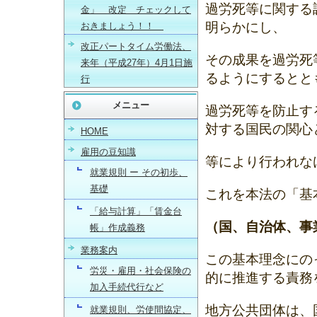
過労死等に関する
金」 改定 チェックして
明らかにし、
おきましょう！！
改正パートタイム労働法、
その成果を過労死
来年（平成27年）4月1日施
るようにするとと
行
メニュー
過労死等を防止す
対する国民の関心
HOME
雇用の豆知識
等により行われな
就業規則 ー その初歩、
基礎
これを本法の「基
「給与計算」「賃金台
（国、自治体、事
帳」作成義務
業務案内
この基本理念にの
労災・雇用・社会保険の
的に推進する責務
加入手続代行など
地方公共団体は、
就業規則、労使間協定、