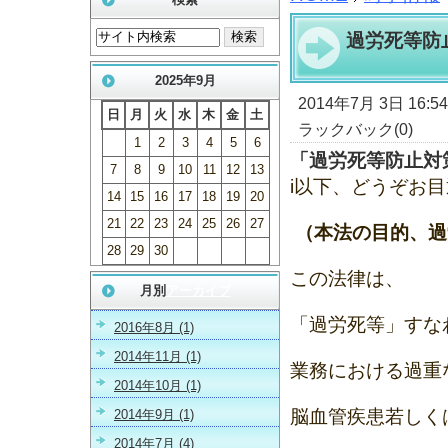
過労死等防
2025年9月
2014年7月 3日 16:5
日
月
火
水
木
金
土
ラックバック(0)
1
2
3
4
5
6
「過労死等防止対
7
8
9
10
11
12
13
i以下、どうぞお
14
15
16
17
18
19
20
21
22
23
24
25
26
27
（本法の目的、過
28
29
30
この法律は、
月別
アーカイブ
「過労死等」すな
2016年8月 (1)
2014年11月 (1)
業務における過重
2014年10月 (1)
脳血管疾患若しく
2014年9月 (1)
2014年7月 (4)