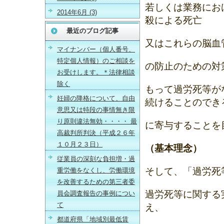
若しくは業務にお
2014年6月 (3)
殺による死亡
最近のブログ記事
又はこれらの脳血
マイナンバー（個人番号、
特定個人情報）のご相談を
の防止のための対
お受けします。＊法律相談
除く
もって過労死等が
妊婦の降格について、自由
続けることのでき
意思又は特段の事情無き限
り原則違法無効・・・・ 最
に寄与することを
高裁判所判決（平成２６年
１０月２３日）
（基本理念）
従業員の深刻な負担増・過
そして、「過労死
重労働をなくし、労働環境
を改善するための第三者委
過労死等に関する
員会調査報告の事例につい
て
え、
都道府県「地域別最低賃